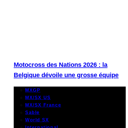
Motocross des Nations 2026 : la
Belgique dévoile une grosse équipe
MXGP
MX/SX US
MX/SX France
Sable
World SX
International