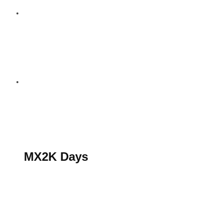
S’abonner au magazine
La boutique MX2K
Le groupe CROSSMEN
MX2K Days
MX2K Days