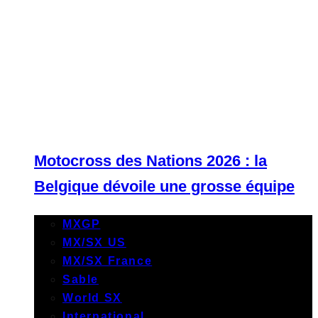
Motocross des Nations 2026 : la
Belgique dévoile une grosse équipe
MXGP
MX/SX US
MX/SX France
Sable
World SX
International