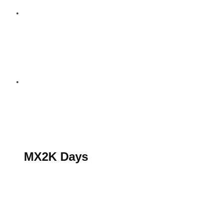
S’abonner au magazine
La boutique MX2K
Le groupe CROSSMEN
MX2K Days
MX2K Days