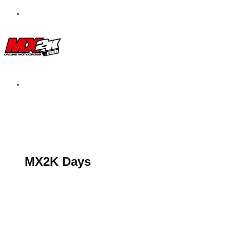
S’abonner au magazine
La boutique MX2K
Le groupe CROSSMEN
MX2K Days
MX2K Days