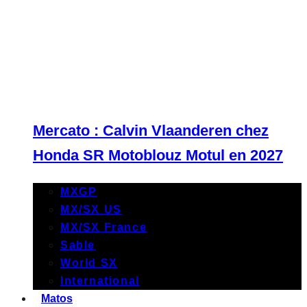
Mercato : Calvin Vlaanderen chez
Honda SR Motoblouz Motul en 2027
MXGP
MX/SX US
MX/SX France
Sable
World SX
International
Matos