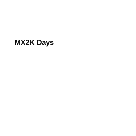
S’abonner au magazine
La boutique MX2K
Le groupe CROSSMEN
MX2K Days
MX2K Days
MX2K Days 2026 : Le rendez-vous motocross à ne p