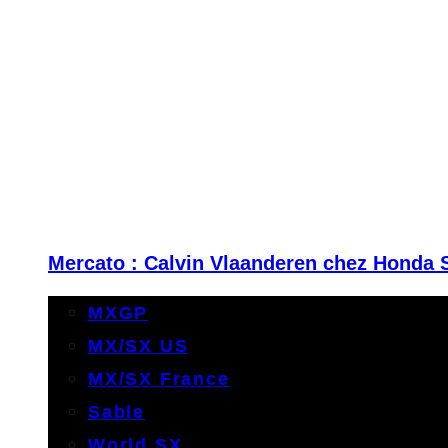
Mercato : Calvin Vlaanderen chez Honda 
MXGP
MX/SX US
MX/SX France
Sable
World SX