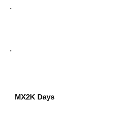
S’abonner au magazine
La boutique MX2K
Le groupe CROSSMEN
MX2K Days
MX2K Days