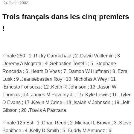
·
24 février 2002
Trois français dans les cinq premiers
!
Finale 250 : 1 .Ricky Carmichael ; 2 .David Vuillemin ; 3
.Jeremy A Mcgrath ; 4 .Sebastien Tortelli ; 5 .Stephane
Roncada ; 6 .Heath D Voss ; 7 .Damon W Huffman ; 8 .Ezra
Lusk ; 9 .Jeansebastien Roy ; 10 .Nicholas A Wey ; 11
.Ernesto Fonseca ; 12 .Keith R Johnson ; 13 .Jason W
Thomas ; 14 .James M Povolny Jr ; 15 .Kyle Lewis ; 16 .Tyler
D Evans ; 17 .Kevin M Crine ; 18 .Isaiah V Johnson ; 19 .Jeff
Gibson ; 20 .Travis A Pastrana
Finale 125 Est : 1 .Chad Reed ; 2 .Michael L Brown ; 3 .Steve
Boniface ; 4 .Kelly D Smith ; 5 .Buddy M Antunez ; 6