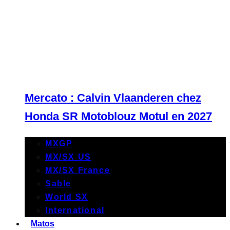
Mercato : Calvin Vlaanderen chez
Honda SR Motoblouz Motul en 2027
MXGP
MX/SX US
MX/SX France
Sable
World SX
International
Matos