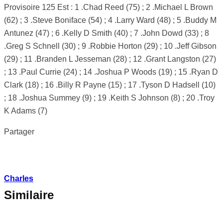
Provisoire 125 Est : 1 .Chad Reed (75) ; 2 .Michael L Brown
(62) ; 3 .Steve Boniface (54) ; 4 .Larry Ward (48) ; 5 .Buddy M
Antunez (47) ; 6 .Kelly D Smith (40) ; 7 .John Dowd (33) ; 8
.Greg S Schnell (30) ; 9 .Robbie Horton (29) ; 10 .Jeff Gibson
(29) ; 11 .Branden L Jesseman (28) ; 12 .Grant Langston (27)
; 13 .Paul Currie (24) ; 14 .Joshua P Woods (19) ; 15 .Ryan D
Clark (18) ; 16 .Billy R Payne (15) ; 17 .Tyson D Hadsell (10)
; 18 .Joshua Summey (9) ; 19 .Keith S Johnson (8) ; 20 .Troy
K Adams (7)
Partager
Charles
Similaire