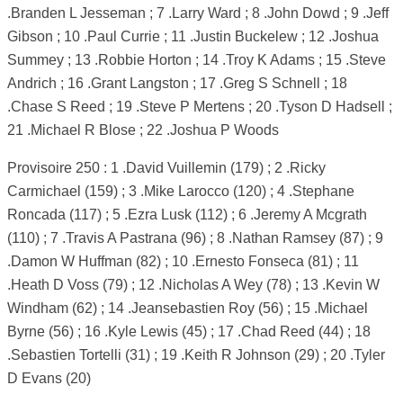
.Branden L Jesseman ; 7 .Larry Ward ; 8 .John Dowd ; 9 .Jeff
Gibson ; 10 .Paul Currie ; 11 .Justin Buckelew ; 12 .Joshua
Summey ; 13 .Robbie Horton ; 14 .Troy K Adams ; 15 .Steve
Andrich ; 16 .Grant Langston ; 17 .Greg S Schnell ; 18
.Chase S Reed ; 19 .Steve P Mertens ; 20 .Tyson D Hadsell ;
21 .Michael R Blose ; 22 .Joshua P Woods
Provisoire 250 : 1 .David Vuillemin (179) ; 2 .Ricky
Carmichael (159) ; 3 .Mike Larocco (120) ; 4 .Stephane
Roncada (117) ; 5 .Ezra Lusk (112) ; 6 .Jeremy A Mcgrath
(110) ; 7 .Travis A Pastrana (96) ; 8 .Nathan Ramsey (87) ; 9
.Damon W Huffman (82) ; 10 .Ernesto Fonseca (81) ; 11
.Heath D Voss (79) ; 12 .Nicholas A Wey (78) ; 13 .Kevin W
Windham (62) ; 14 .Jeansebastien Roy (56) ; 15 .Michael
Byrne (56) ; 16 .Kyle Lewis (45) ; 17 .Chad Reed (44) ; 18
.Sebastien Tortelli (31) ; 19 .Keith R Johnson (29) ; 20 .Tyler
D Evans (20)