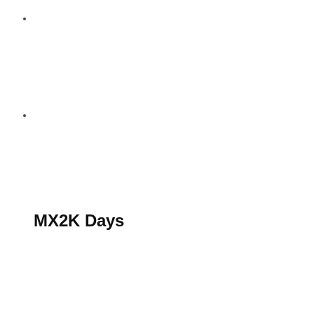
S’abonner au magazine
La boutique MX2K
Le groupe CROSSMEN
MX2K Days
MX2K Days