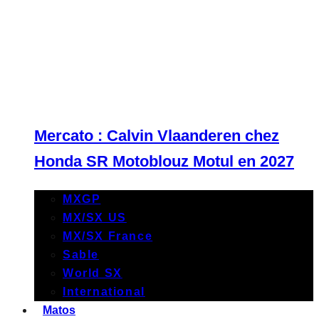
Mercato : Calvin Vlaanderen chez
Honda SR Motoblouz Motul en 2027
MXGP
MX/SX US
MX/SX France
Sable
World SX
International
Matos