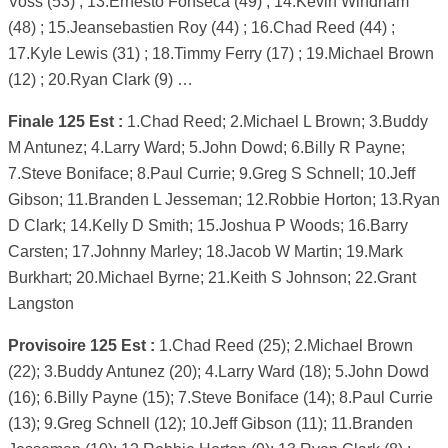
Voss (53) ; 13.Ernesto Fonseca (49) ; 14.Kevin Windham
(48) ; 15.Jeansebastien Roy (44) ; 16.Chad Reed (44) ;
17.Kyle Lewis (31) ; 18.Timmy Ferry (17) ; 19.Michael Brown
(12) ; 20.Ryan Clark (9) …
Finale 125 Est :
1.Chad Reed; 2.Michael L Brown; 3.Buddy
M Antunez; 4.Larry Ward; 5.John Dowd; 6.Billy R Payne;
7.Steve Boniface; 8.Paul Currie; 9.Greg S Schnell; 10.Jeff
Gibson; 11.Branden L Jesseman; 12.Robbie Horton; 13.Ryan
D Clark; 14.Kelly D Smith; 15.Joshua P Woods; 16.Barry
Carsten; 17.Johnny Marley; 18.Jacob W Martin; 19.Mark
Burkhart; 20.Michael Byrne; 21.Keith S Johnson; 22.Grant
Langston
Provisoire 125 Est :
1.Chad Reed (25); 2.Michael Brown
(22); 3.Buddy Antunez (20); 4.Larry Ward (18); 5.John Dowd
(16); 6.Billy Payne (15); 7.Steve Boniface (14); 8.Paul Currie
(13); 9.Greg Schnell (12); 10.Jeff Gibson (11); 11.Branden