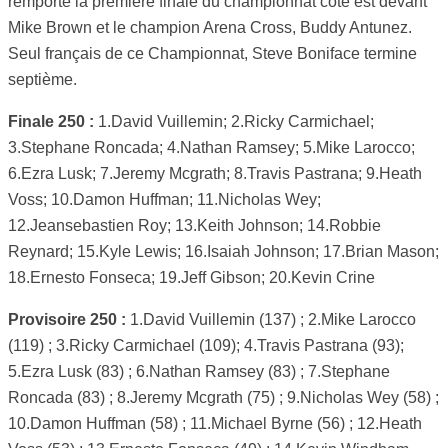
remporte la première finale du championnat côte est devant
Mike Brown et le champion Arena Cross, Buddy Antunez.
Seul français de ce Championnat, Steve Boniface termine
septième.
Finale 250 :
1.David Vuillemin; 2.Ricky Carmichael;
3.Stephane Roncada; 4.Nathan Ramsey; 5.Mike Larocco;
6.Ezra Lusk; 7.Jeremy Mcgrath; 8.Travis Pastrana; 9.Heath
Voss; 10.Damon Huffman; 11.Nicholas Wey;
12.Jeansebastien Roy; 13.Keith Johnson; 14.Robbie
Reynard; 15.Kyle Lewis; 16.Isaiah Johnson; 17.Brian Mason;
18.Ernesto Fonseca; 19.Jeff Gibson; 20.Kevin Crine
Provisoire 250 :
1.David Vuillemin (137) ; 2.Mike Larocco
(119) ; 3.Ricky Carmichael (109); 4.Travis Pastrana (93);
5.Ezra Lusk (83) ; 6.Nathan Ramsey (83) ; 7.Stephane
Roncada (83) ; 8.Jeremy Mcgrath (75) ; 9.Nicholas Wey (58) ;
10.Damon Huffman (58) ; 11.Michael Byrne (56) ; 12.Heath