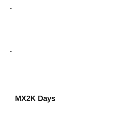
S’abonner au magazine
La boutique MX2K
Le groupe CROSSMEN
MX2K Days
MX2K Days