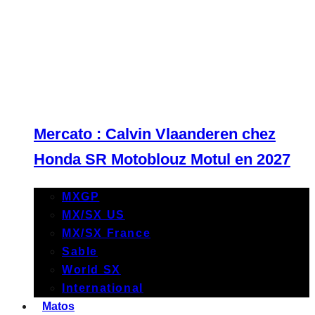
Mercato : Calvin Vlaanderen chez
Honda SR Motoblouz Motul en 2027
MXGP
MX/SX US
MX/SX France
Sable
World SX
International
Matos