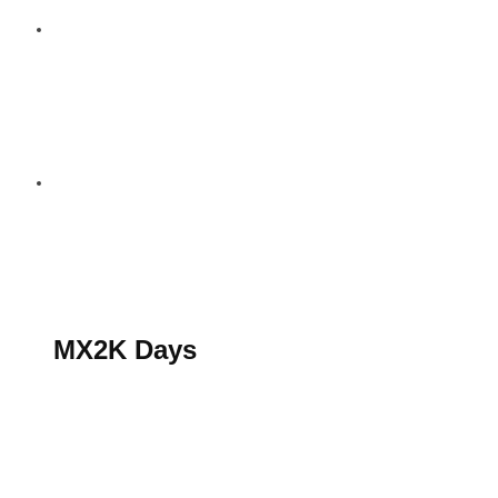
S’abonner au magazine
La boutique MX2K
Le groupe CROSSMEN
MX2K Days
MX2K Days