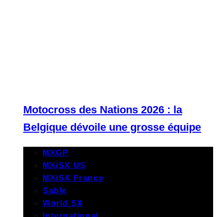
Motocross des Nations 2026 : la
Belgique dévoile une grosse équipe
MXGP
MX/SX US
MX/SX France
Sable
World SX
International