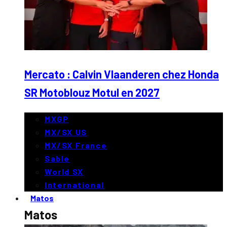
Mercato : Calvin Vlaanderen chez Honda
SR Motoblouz Motul en 2027
MXGP
MX/SX US
MX/SX France
Sable
World SX
International
Matos
Matos