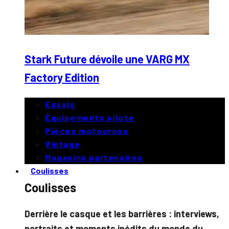
Stark Future dévoile une VARG MX
Factory Edition
Essais
Équipements pilote
Pièces motocross
Vintage
Magasins partenaires
Coulisses
Coulisses
Derrière le casque et les barrières : interviews,
portraits et moments inédits du monde du