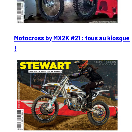
Motocross by MX2K #21 : tous au kiosque
!