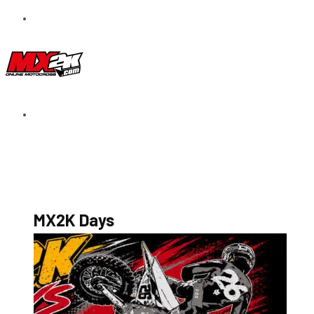
S’abonner au magazine
La boutique MX2K
Le groupe CROSSMEN
MX2K Days
MX2K Days