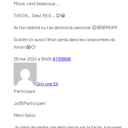
Mince, c’est beaucoup …
TIIEEN… Salut RED …😉😀
Ils t’on relâché ou t’as déchiré la camisole 😉🤣🤣MDRR
Ou bien toi aussi t’était perdu dans les catacombes du
forum 😱🙄
28 mai 2024 à 15h05
#1758898
Driv one SX
Participant
Jul35Participant
Merci Gator.
Je viens de perdre une demi-heure par ta faute, à essayer