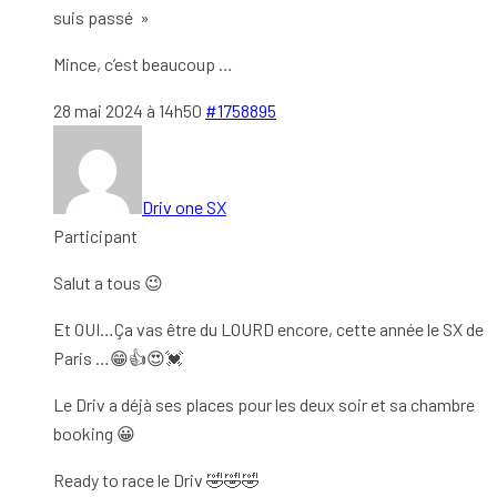
suis passé »
Mince, c’est beaucoup …
28 mai 2024 à 14h50
#1758895
Driv one SX
Participant
Salut a tous 😉
Et OUI…Ça vas être du LOURD encore, cette année le SX de
Paris …😁👍😍💓
Le Driv a déjà ses places pour les deux soir et sa chambre
booking 😀
Ready to race le Driv 🤣🤣🤣