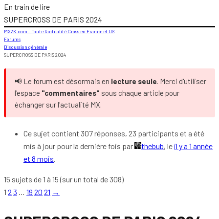
En train de lire
SUPERCROSS DE PARIS 2024
MX2K.com – Toute l’actualité Cross en France et US
Forums
Discussion générale
SUPERCROSS DE PARIS 2024
📢 Le forum est désormais en
lecture seule
. Merci d'utiliser
l'espace
"commentaires"
sous chaque article pour
échanger sur l'actualité MX.
Ce sujet contient 307 réponses, 23 participants et a été
mis à jour pour la dernière fois par
thebub
, le
il y a 1 année
et 8 mois
.
15 sujets de 1 à 15 (sur un total de 308)
1
2
3
…
19
20
21
→