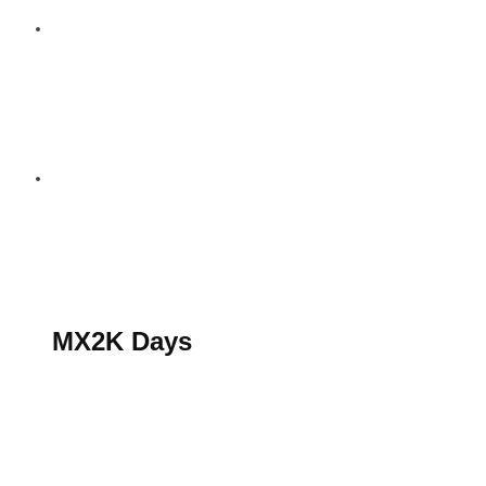
S’abonner au magazine
La boutique MX2K
Le groupe CROSSMEN
MX2K Days
MX2K Days