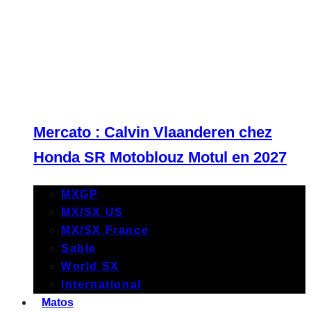
Mercato : Calvin Vlaanderen chez
Honda SR Motoblouz Motul en 2027
MXGP
MX/SX US
MX/SX France
Sable
World SX
International
Matos