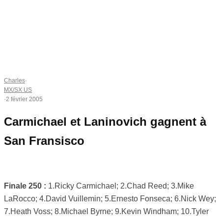
Charles
·
MX/SX US
·
2 février 2005
Carmichael et Laninovich gagnent à
San Fransisco
Finale 250 :
1.Ricky Carmichael; 2.Chad Reed; 3.Mike
LaRocco; 4.David Vuillemin; 5.Ernesto Fonseca; 6.Nick Wey;
7.Heath Voss; 8.Michael Byrne; 9.Kevin Windham; 10.Tyler