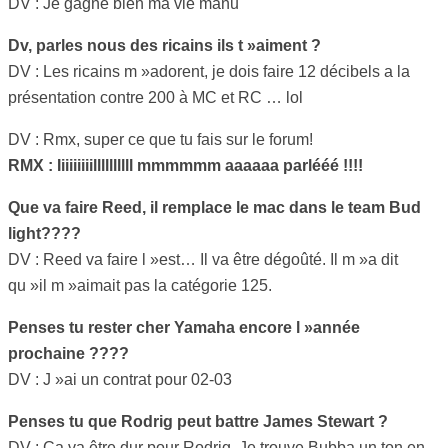
DV : Je gagne bien ma vie manu
Dv, parles nous des ricains ils t »aiment ?
DV : Les ricains m »adorent, je dois faire 12 décibels a la
présentation contre 200 à MC et RC … lol
DV : Rmx, super ce que tu fais sur le forum!
RMX : Iiiiiiiiillllllllll mmmmmm aaaaaa parlééé !!!!
Que va faire Reed, il remplace le mac dans le team Bud
light????
DV : Reed va faire l »est… Il va être dégoûté. Il m »a dit
qu »il m »aimait pas la catégorie 125.
Penses tu rester cher Yamaha encore l »année
prochaine ????
DV : J »ai un contrat pour 02-03
Penses tu que Rodrig peut battre James Stewart ?
DV : Ca va être dur pour Rodrig. Je trouve Bubba un ton en