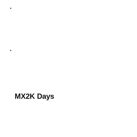
S’abonner au magazine
La boutique MX2K
Le groupe CROSSMEN
MX2K Days
MX2K Days