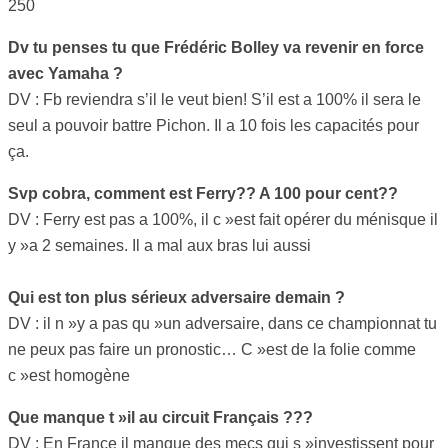
250
Dv tu penses tu que Frédéric Bolley va revenir en force
avec Yamaha ?
DV : Fb reviendra s’il le veut bien! S’il est a 100% il sera le
seul a pouvoir battre Pichon. Il a 10 fois les capacités pour
ça.
Svp cobra, comment est Ferry?? A 100 pour cent??
DV : Ferry est pas a 100%, il c »est fait opérer du ménisque il
y »a 2 semaines. Il a mal aux bras lui aussi
Qui est ton plus sérieux adversaire demain ?
DV : il n »y a pas qu »un adversaire, dans ce championnat tu
ne peux pas faire un pronostic… C »est de la folie comme
c »est homogène
Que manque t »il au circuit Français ???
DV : En France il manque des mecs qui s »investissent pour