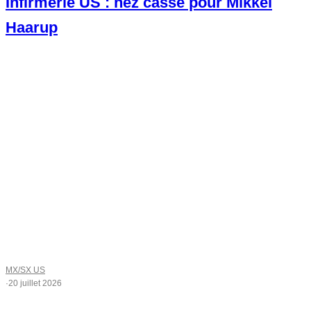
Infirmerie US : nez cassé pour Mikkel
Haarup
MX/SX US
·
20 juillet 2026