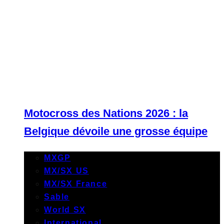
Motocross des Nations 2026 : la
Belgique dévoile une grosse équipe
MXGP
MX/SX US
MX/SX France
Sable
World SX
International