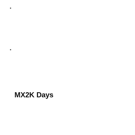
S’abonner au magazine
La boutique MX2K
Le groupe CROSSMEN
MX2K Days
MX2K Days