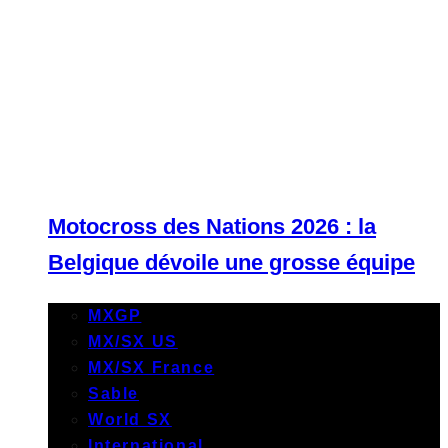
Motocross des Nations 2026 : la
Belgique dévoile une grosse équipe
MXGP
MX/SX US
MX/SX France
Sable
World SX
International