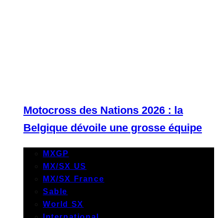
Motocross des Nations 2026 : la
Belgique dévoile une grosse équipe
MXGP
MX/SX US
MX/SX France
Sable
World SX
International