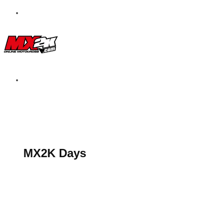
S’abonner au magazine
La boutique MX2K
Le groupe CROSSMEN
MX2K Days
MX2K Days