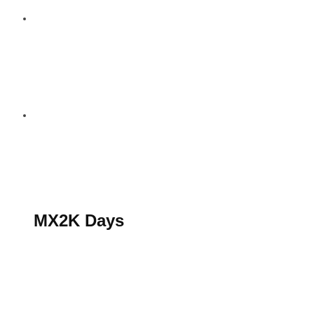
S’abonner au magazine
La boutique MX2K
Le groupe CROSSMEN
MX2K Days
MX2K Days