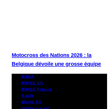
Motocross des Nations 2026 : la
Belgique dévoile une grosse équipe
MXGP
MX/SX US
MX/SX France
Sable
World SX
International