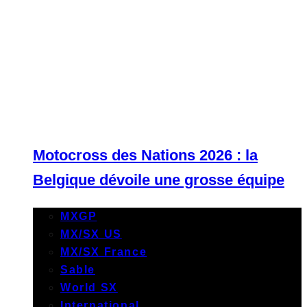
Motocross des Nations 2026 : la
Belgique dévoile une grosse équipe
MXGP
MX/SX US
MX/SX France
Sable
World SX
International