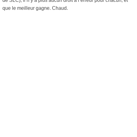
de SLC), il n’y a plus aucun droit à l’erreur pour chacun, et
que le meilleur gagne. Chaud.