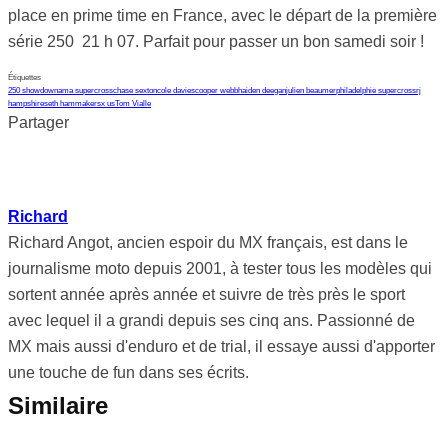
place en prime time en France, avec le départ de la première
série 250 21 h 07. Parfait pour passer un bon samedi soir !
Étiquettes
250 showdown
ama supercross
chase sexton
cole davies
cooper webb
haiden deegan
julien beaumer
philadelphie supercross
rj
hampshire
seth hammaker
sx us
Tom Vialle
Partager
Richard
Richard Angot, ancien espoir du MX français, est dans le
journalisme moto depuis 2001, à tester tous les modèles qui
sortent année après année et suivre de très près le sport
avec lequel il a grandi depuis ses cinq ans. Passionné de
MX mais aussi d'enduro et de trial, il essaye aussi d'apporter
une touche de fun dans ses écrits.
Similaire