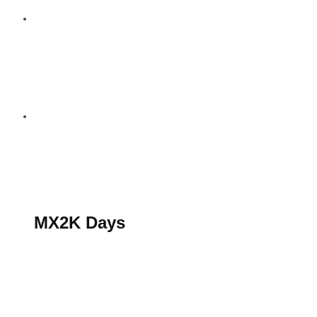
S’abonner au magazine
La boutique MX2K
Le groupe CROSSMEN
MX2K Days
MX2K Days