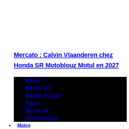
Mercato : Calvin Vlaanderen chez
Honda SR Motoblouz Motul en 2027
MXGP
MX/SX US
MX/SX France
Sable
World SX
International
Matos