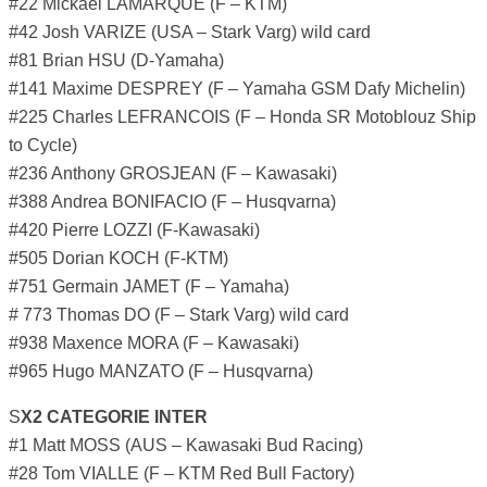
#22 Mickaël LAMARQUE (F – KTM)
#42 Josh VARIZE (USA – Stark Varg) wild card
#81 Brian HSU (D-Yamaha)
#141 Maxime DESPREY (F – Yamaha GSM Dafy Michelin)
#225 Charles LEFRANCOIS (F – Honda SR Motoblouz Ship
to Cycle)
#236 Anthony GROSJEAN (F – Kawasaki)
#388 Andrea BONIFACIO (F – Husqvarna)
#420 Pierre LOZZI (F-Kawasaki)
#505 Dorian KOCH (F-KTM)
#751 Germain JAMET (F – Yamaha)
# 773 Thomas DO (F – Stark Varg) wild card
#938 Maxence MORA (F – Kawasaki)
#965 Hugo MANZATO (F – Husqvarna)
S
X2 CATEGORIE INTER
#1 Matt MOSS (AUS – Kawasaki Bud Racing)
#28 Tom VIALLE (F – KTM Red Bull Factory)