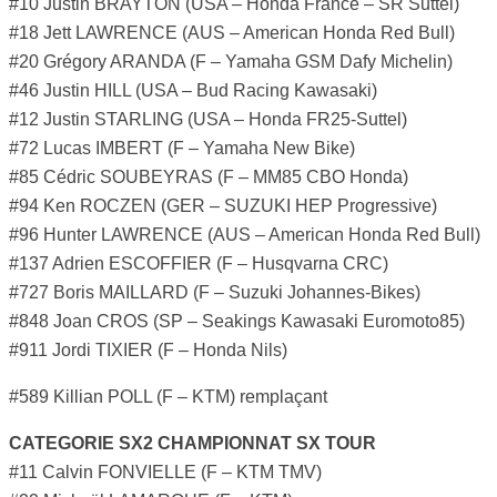
#10 Justin BRAYTON (USA – Honda France – SR Suttel)
#18 Jett LAWRENCE (AUS – American Honda Red Bull)
#20 Grégory ARANDA (F – Yamaha GSM Dafy Michelin)
#46 Justin HILL (USA – Bud Racing Kawasaki)
#12 Justin STARLING (USA – Honda FR25-Suttel)
#72 Lucas IMBERT (F – Yamaha New Bike)
#85 Cédric SOUBEYRAS (F – MM85 CBO Honda)
#94 Ken ROCZEN (GER – SUZUKI HEP Progressive)
#96 Hunter LAWRENCE (AUS – American Honda Red Bull)
#137 Adrien ESCOFFIER (F – Husqvarna CRC)
#727 Boris MAILLARD (F – Suzuki Johannes-Bikes)
#848 Joan CROS (SP – Seakings Kawasaki Euromoto85)
#911 Jordi TIXIER (F – Honda Nils)
#589 Killian POLL (F – KTM) remplaçant
CATEGORIE SX2 CHAMPIONNAT SX TOUR
#11 Calvin FONVIELLE (F – KTM TMV)