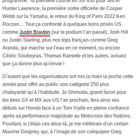
programme : la première course en SX 450 pour Jett et
Hunter Lawrence, la première sortie officielle de Cooper
Webb sur la Yamaha, le retour du King of Paris 2022 Ken
Roczen… Tout ça confronté à quelques bons privés US
comme
Justin Brayton
(sur le podium l’an passé), Josh Hill
ou Justin Starling, plus nos tops français comme Greg
Aranda, qui marche sur l’eau en ce moment, ou encore
Cédric Soubeyras, Thomas Ramette et les autres, avouez
que ça donne plus qu’envie !
D’autant que les organisateurs ont mis la main la poche cette
année pour offrir au public une catégorie 250 plus
chatoyante qu’à l’habitude. Jo Shimoda, grand favori pour
les titres SX et MX aux US l’an prochain, fera ainsi ses
débuts sur Honda face à un Tom Vialle en pleine confiance
après sa performance magistrale au Motocross des Nations.
Pourtant, si j’étais ces deux-là, je me méfierais d’un certain
Maxime Desprey, qui, à l’image de son coéquipier Greg