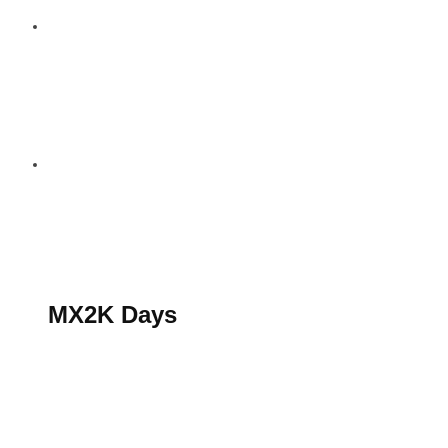
S’abonner au magazine
La boutique MX2K
Le groupe CROSSMEN
MX2K Days
MX2K Days