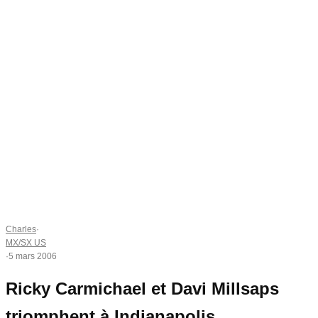
Charles
·
MX/SX US
·
5 mars 2006
Ricky Carmichael et Davi Millsaps
triomphent à Indianapolis