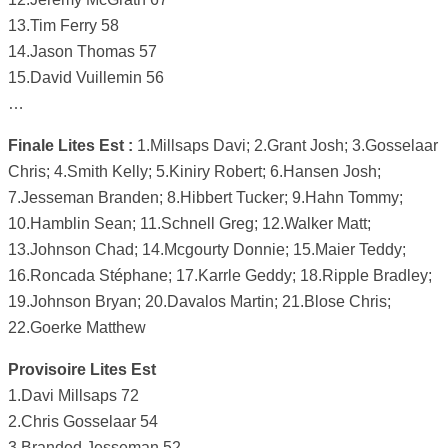
13.Tim Ferry 58
14.Jason Thomas 57
15.David Vuillemin 56
…
Finale Lites Est :
1.Millsaps Davi; 2.Grant Josh; 3.Gosselaar
Chris; 4.Smith Kelly; 5.Kiniry Robert; 6.Hansen Josh;
7.Jesseman Branden; 8.Hibbert Tucker; 9.Hahn Tommy;
10.Hamblin Sean; 11.Schnell Greg; 12.Walker Matt;
13.Johnson Chad; 14.Mcgourty Donnie; 15.Maier Teddy;
16.Roncada Stéphane; 17.Karrle Geddy; 18.Ripple Bradley;
19.Johnson Bryan; 20.Davalos Martin; 21.Blose Chris;
22.Goerke Matthew
Provisoire Lites Est
1.Davi Millsaps 72
2.Chris Gosselaar 54
3.Branded Jesseman 52