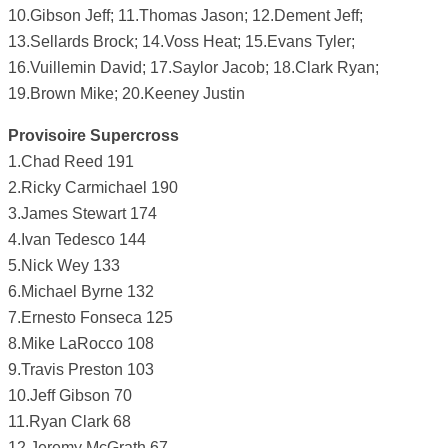
10.Gibson Jeff; 11.Thomas Jason; 12.Dement Jeff;
13.Sellards Brock; 14.Voss Heat; 15.Evans Tyler;
16.Vuillemin David; 17.Saylor Jacob; 18.Clark Ryan;
19.Brown Mike; 20.Keeney Justin
Provisoire Supercross
1.Chad Reed 191
2.Ricky Carmichael 190
3.James Stewart 174
4.Ivan Tedesco 144
5.Nick Wey 133
6.Michael Byrne 132
7.Ernesto Fonseca 125
8.Mike LaRocco 108
9.Travis Preston 103
10.Jeff Gibson 70
11.Ryan Clark 68
12.Jeremy McGrath 67