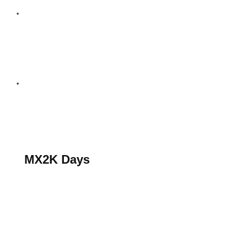
S’abonner au magazine
La boutique MX2K
Le groupe CROSSMEN
MX2K Days
MX2K Days