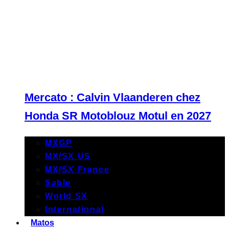
Mercato : Calvin Vlaanderen chez
Honda SR Motoblouz Motul en 2027
MXGP
MX/SX US
MX/SX France
Sable
World SX
International
Matos