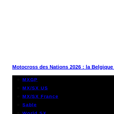
Motocross des Nations 2026 : la Belgique
MXGP
MX/SX US
MX/SX France
Sable
World SX