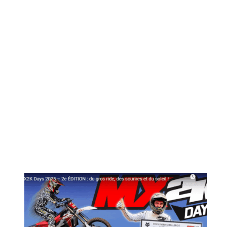
MX2K Days 2026 : Le rendez-vous motocross à ne p