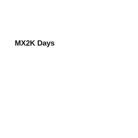
S’abonner au magazine
La boutique MX2K
Le groupe CROSSMEN
MX2K Days
MX2K Days
MX2K Days 2026 : rendez-vous à Is-sur-Tille pour la t