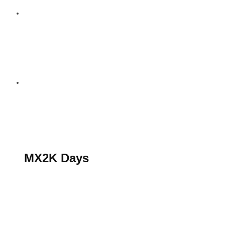
S’abonner au magazine
La boutique MX2K
Le groupe CROSSMEN
MX2K Days
MX2K Days