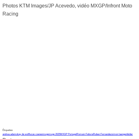
Photos KTM Images/JP Acevedo, vidéo MXGP/Infront Moto
Racing
Étiquettes
andrea adamo
kay de wolf
lucas coenen
mxgp
mxgp 2025
MXGP Portugal
Romain Febvre
Ruben Fernandez
simon laengenfelder