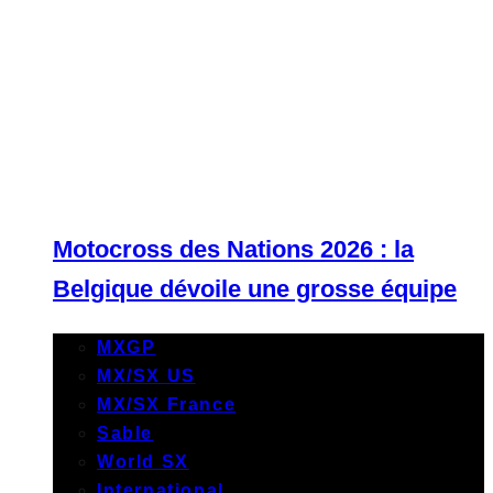
Motocross des Nations 2026 : la
Belgique dévoile une grosse équipe
MXGP
MX/SX US
MX/SX France
Sable
World SX
International