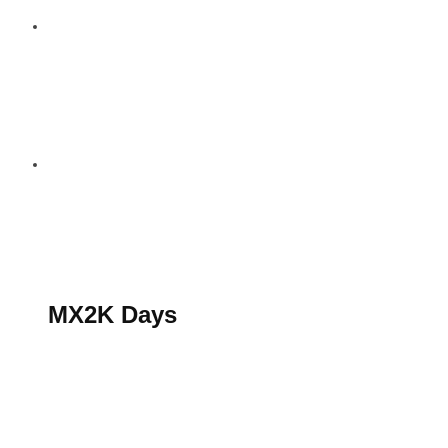
S’abonner au magazine
La boutique MX2K
Le groupe CROSSMEN
MX2K Days
MX2K Days