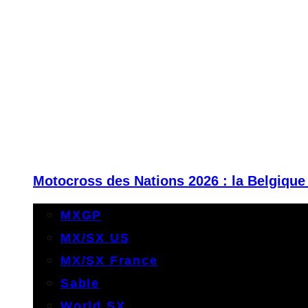
Motocross des Nations 2026 : la Belgique
MXGP
MX/SX US
MX/SX France
Sable
World SX