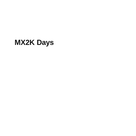
S’abonner au magazine
La boutique MX2K
Le groupe CROSSMEN
MX2K Days
MX2K Days
MX2K Days 2026 : rendez-vous à Is-sur-Tille pour la t