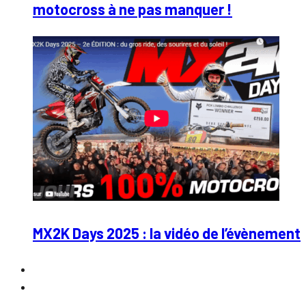
motocross à ne pas manquer !
MX2K Days 2025 : la vidéo de l’évènement