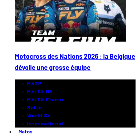
Motocross des Nations 2026 : la Belgique
dévoile une grosse équipe
MXGP
MX/SX US
MX/SX France
Sable
World SX
International
Matos