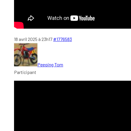
18 avril 2025 à 23h17
#1776583
Peeping Tom
Participant