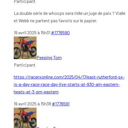
Participant
La double série de whoops sera t’elle un juge de paix ? Vialle
et Webb ne partent pas favoris sur le papier.
19 avril 2025 à 15h31
#1776590
Peeping Tom
Participant
https://racerxonline.com/2025/04/17/east-rutherford-sx-
is-a-day-race-race-day-live-starts-at-930-am-eastern-
heats-at-3-pm-eastern
19 avril 2025 à 15h38
#1776591