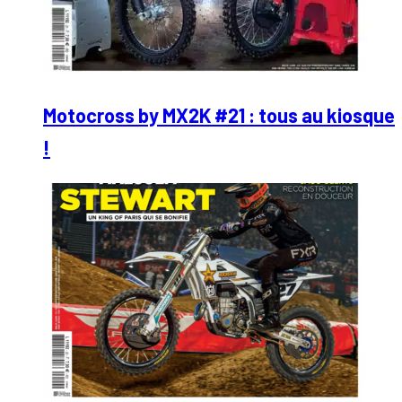
Motocross by MX2K #21 : tous au kiosque
!