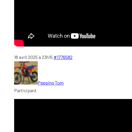
18 avril 2025 à 23h15
#1776582
Peeping Tom
Participant