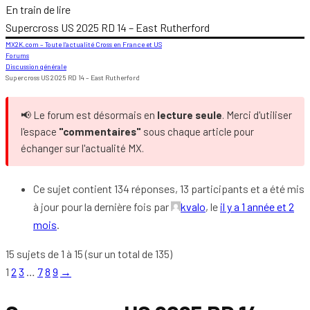
En train de lire
Supercross US 2025 RD 14 – East Rutherford
MX2K.com – Toute l’actualité Cross en France et US
Forums
Discussion générale
Supercross US 2025 RD 14 – East Rutherford
📢 Le forum est désormais en
lecture seule
. Merci d'utiliser
l'espace
"commentaires"
sous chaque article pour
échanger sur l'actualité MX.
Ce sujet contient 134 réponses, 13 participants et a été mis
à jour pour la dernière fois par
kvalo
, le
il y a 1 année et 2
mois
.
15 sujets de 1 à 15 (sur un total de 135)
1
2
3
…
7
8
9
→