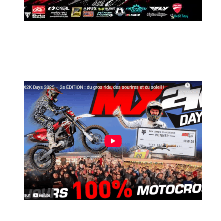
MX2K Days 2026 : Le rendez-vous
motocross à ne pas manquer !