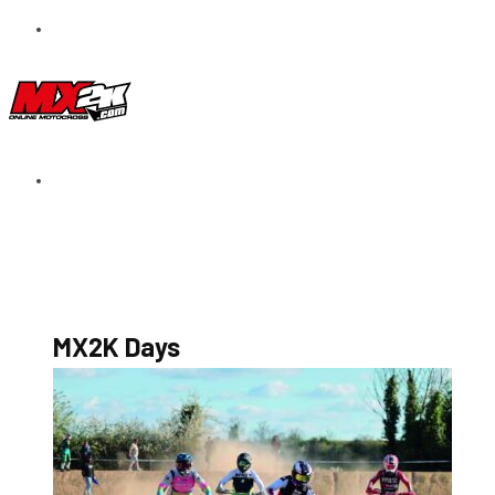
S’abonner au magazine
La boutique MX2K
Le groupe CROSSMEN
MX2K Days
MX2K Days