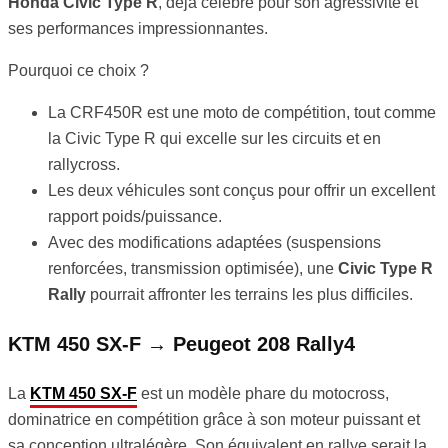
Honda Civic Type R
, déjà célèbre pour son agressivité et
ses performances impressionnantes.
Pourquoi ce choix ?
La CRF450R est une moto de compétition, tout comme
la Civic Type R qui excelle sur les circuits et en
rallycross.
Les deux véhicules sont conçus pour offrir un excellent
rapport poids/puissance.
Avec des modifications adaptées (suspensions
renforcées, transmission optimisée), une
Civic Type R
Rally
pourrait affronter les terrains les plus difficiles.
KTM 450 SX-F → Peugeot 208 Rally4
La
KTM 450 SX-F
est un modèle phare du motocross,
dominatrice en compétition grâce à son moteur puissant et
sa conception ultralégère. Son équivalent en rallye serait la