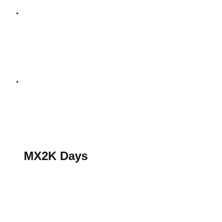
S’abonner au magazine
La boutique MX2K
Le groupe CROSSMEN
MX2K Days
MX2K Days