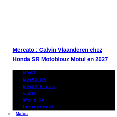
Mercato : Calvin Vlaanderen chez
Honda SR Motoblouz Motul en 2027
MXGP
MX/SX US
MX/SX France
Sable
World SX
International
Matos