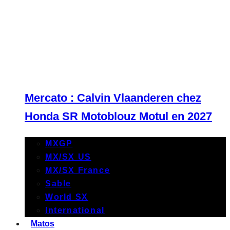
Mercato : Calvin Vlaanderen chez
Honda SR Motoblouz Motul en 2027
MXGP
MX/SX US
MX/SX France
Sable
World SX
International
Matos