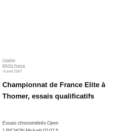
Charles
·
MX/SX France
·
8 avril 2007
Championnat de France Elite à
Thomer, essais qualificatifs
Essais chronométrés Open
1 PICHON Mickaël 02:07.5