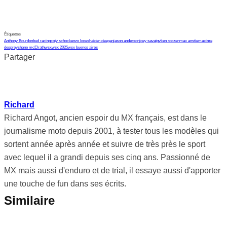
Étiquettes
Anthony Bourdon
bud racing
coty schock
enzo lopes
haiden deegan
jason anderson
joey savatgy
ken roczen
max anstie
maxime
desprey
shane mcElrath
wsx
wsx 2025
wsx buenos aires
Partager
Richard
Richard Angot, ancien espoir du MX français, est dans le
journalisme moto depuis 2001, à tester tous les modèles qui
sortent année après année et suivre de très près le sport
avec lequel il a grandi depuis ses cinq ans. Passionné de
MX mais aussi d'enduro et de trial, il essaye aussi d'apporter
une touche de fun dans ses écrits.
Similaire