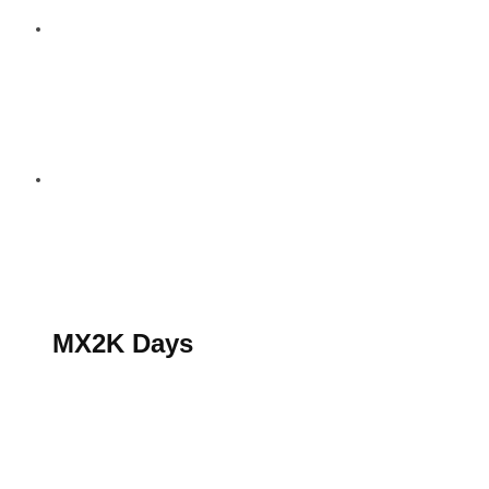
S’abonner au magazine
La boutique MX2K
Le groupe CROSSMEN
MX2K Days
MX2K Days