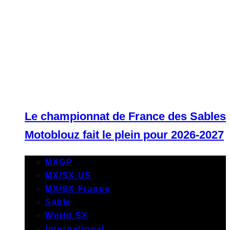
Le championnat de France des Sables
Motoblouz fait le plein pour 2026-2027
MXGP
MX/SX US
MX/SX France
Sable
World SX
International