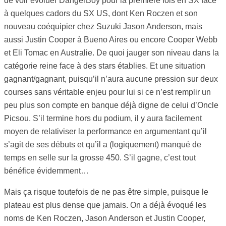
de voir évoluer DangerBoy pour la première fois en SX face
à quelques cadors du SX US, dont Ken Roczen et son
nouveau coéquipier chez Suzuki Jason Anderson, mais
aussi Justin Cooper à Bueno Aires ou encore Cooper Webb
et Eli Tomac en Australie. De quoi jauger son niveau dans la
catégorie reine face à des stars établies. Et une situation
gagnant/gagnant, puisqu’il n’aura aucune pression sur deux
courses sans véritable enjeu pour lui si ce n’est remplir un
peu plus son compte en banque déjà digne de celui d’Oncle
Picsou. S’il termine hors du podium, il y aura facilement
moyen de relativiser la performance en argumentant qu’il
s’agit de ses débuts et qu’il a (logiquement) manqué de
temps en selle sur la grosse 450. S’il gagne, c’est tout
bénéfice évidemment…
Mais ça risque toutefois de ne pas être simple, puisque le
plateau est plus dense que jamais. On a déjà évoqué les
noms de Ken Roczen, Jason Anderson et Justin Cooper,