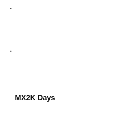
S’abonner au magazine
La boutique MX2K
Le groupe CROSSMEN
MX2K Days
MX2K Days