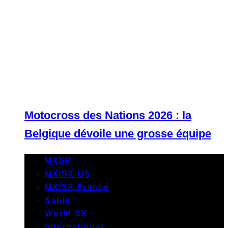
Motocross des Nations 2026 : la
Belgique dévoile une grosse équipe
MXGP
MX/SX US
MX/SX France
Sable
World SX
International