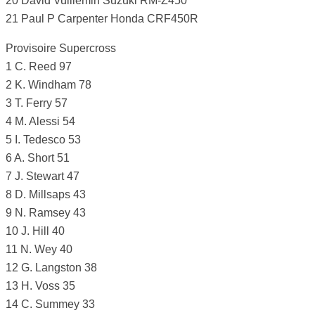
20 David Vuillemin Suzuki RM-Z450
21 Paul P Carpenter Honda CRF450R
Provisoire Supercross
1 C. Reed 97
2 K. Windham 78
3 T. Ferry 57
4 M. Alessi 54
5 I. Tedesco 53
6 A. Short 51
7 J. Stewart 47
8 D. Millsaps 43
9 N. Ramsey 43
10 J. Hill 40
11 N. Wey 40
12 G. Langston 38
13 H. Voss 35
14 C. Summey 33