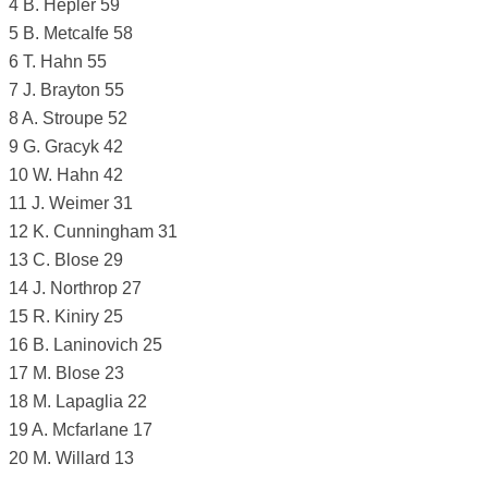
4 B. Hepler 59
5 B. Metcalfe 58
6 T. Hahn 55
7 J. Brayton 55
8 A. Stroupe 52
9 G. Gracyk 42
10 W. Hahn 42
11 J. Weimer 31
12 K. Cunningham 31
13 C. Blose 29
14 J. Northrop 27
15 R. Kiniry 25
16 B. Laninovich 25
17 M. Blose 23
18 M. Lapaglia 22
19 A. Mcfarlane 17
20 M. Willard 13