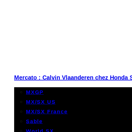
Mercato : Calvin Vlaanderen chez Honda 
MXGP
MX/SX US
MX/SX France
Sable
World SX