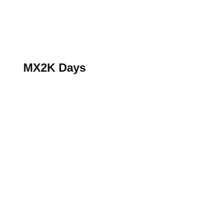
S’abonner au magazine
La boutique MX2K
Le groupe CROSSMEN
MX2K Days
MX2K Days
MX2K Days 2026 : Le rendez-vous motocross à ne p