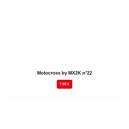
En kiosque
Motocross by MX2K n°22
7.90 €