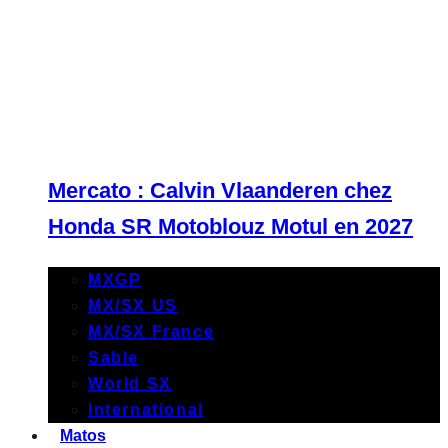
Mercato : Calvin Vlaanderen chez
Honda SR Motoblouz Motul en 2027
MXGP
MX/SX US
MX/SX France
Sable
World SX
International
Matos