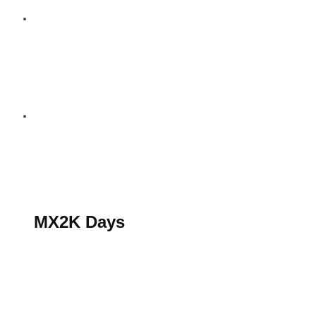
S’abonner au magazine
La boutique MX2K
Le groupe CROSSMEN
MX2K Days
MX2K Days