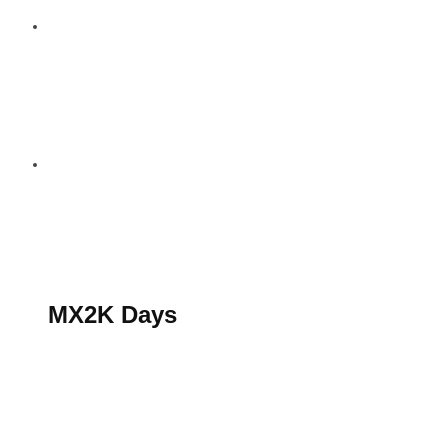
S’abonner au magazine
La boutique MX2K
Le groupe CROSSMEN
MX2K Days
MX2K Days