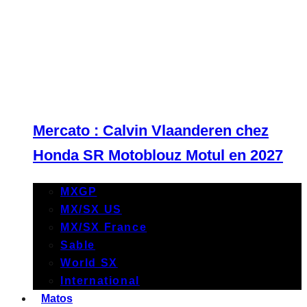
Mercato : Calvin Vlaanderen chez
Honda SR Motoblouz Motul en 2027
MXGP
MX/SX US
MX/SX France
Sable
World SX
International
Matos