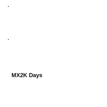
S’abonner au magazine
La boutique MX2K
Le groupe CROSSMEN
MX2K Days
MX2K Days