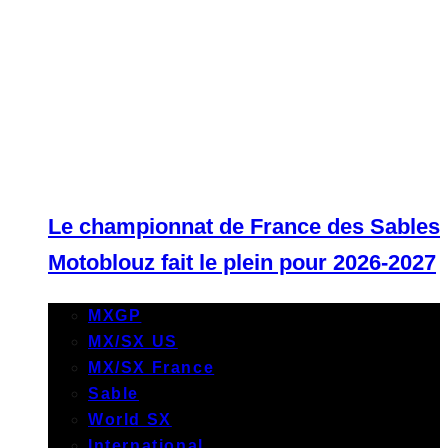
Le championnat de France des Sables
Motoblouz fait le plein pour 2026-2027
MXGP
MX/SX US
MX/SX France
Sable
World SX
International