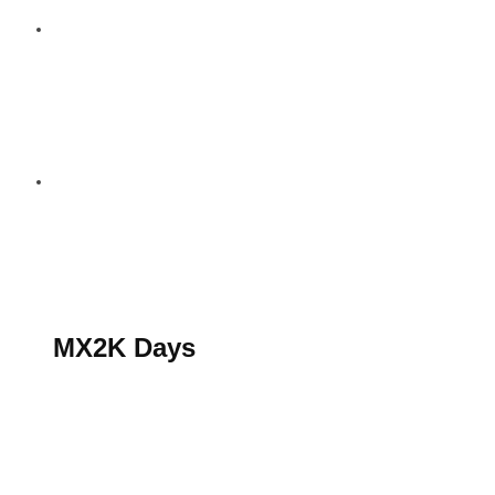
S’abonner au magazine
La boutique MX2K
Le groupe CROSSMEN
MX2K Days
MX2K Days