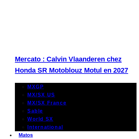
Mercato : Calvin Vlaanderen chez
Honda SR Motoblouz Motul en 2027
MXGP
MX/SX US
MX/SX France
Sable
World SX
International
Matos