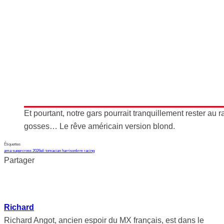
Et pourtant, notre gars pourrait tranquillement rester au 
gosses… Le rêve américain version blond.
Étiquettes
ama supercross 2026
eli tomac
ian harrison
krm racing
Partager
Richard
Richard Angot, ancien espoir du MX français, est dans le