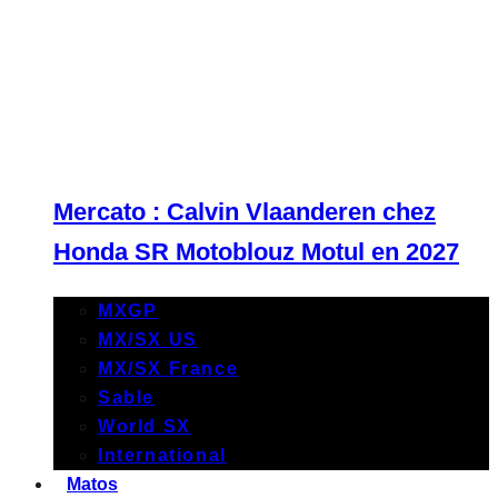
Mercato : Calvin Vlaanderen chez
Honda SR Motoblouz Motul en 2027
MXGP
MX/SX US
MX/SX France
Sable
World SX
International
Matos