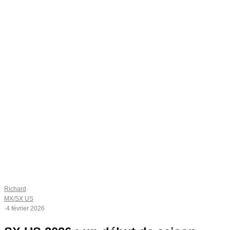
Richard
·
MX/SX US
·
4 février 2026