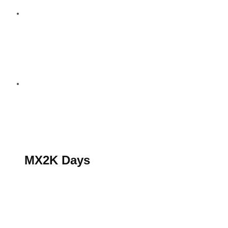
S’abonner au magazine
La boutique MX2K
Le groupe CROSSMEN
MX2K Days
MX2K Days