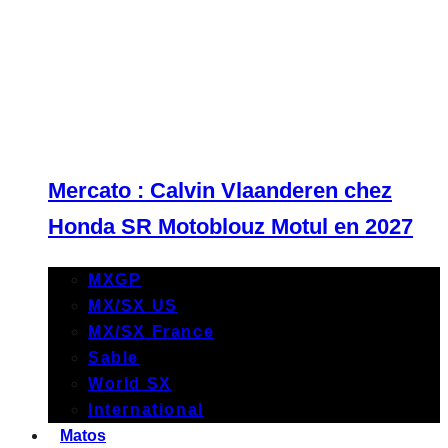
Mercato : Calvin Vlaanderen chez
Honda SR Motoblouz Motul en 2027
MXGP
MX/SX US
MX/SX France
Sable
World SX
International
Matos