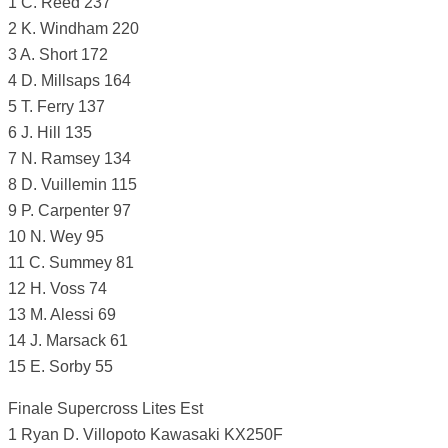
1 C. Reed 237
2 K. Windham 220
3 A. Short 172
4 D. Millsaps 164
5 T. Ferry 137
6 J. Hill 135
7 N. Ramsey 134
8 D. Vuillemin 115
9 P. Carpenter 97
10 N. Wey 95
11 C. Summey 81
12 H. Voss 74
13 M. Alessi 69
14 J. Marsack 61
15 E. Sorby 55
Finale Supercross Lites Est
1 Ryan D. Villopoto Kawasaki KX250F