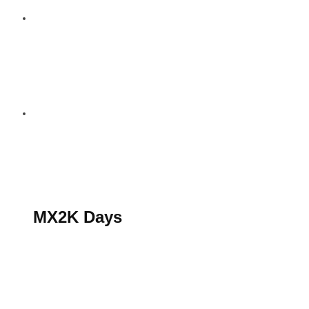
S’abonner au magazine
La boutique MX2K
Le groupe CROSSMEN
MX2K Days
MX2K Days