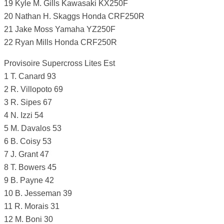
19 Kyle M. Gills Kawasaki KX250F
20 Nathan H. Skaggs Honda CRF250R
21 Jake Moss Yamaha YZ250F
22 Ryan Mills Honda CRF250R
Provisoire Supercross Lites Est
1 T. Canard 93
2 R. Villopoto 69
3 R. Sipes 67
4 N. Izzi 54
5 M. Davalos 53
6 B. Coisy 53
7 J. Grant 47
8 T. Bowers 45
9 B. Payne 42
10 B. Jesseman 39
11 R. Morais 31
12 M. Boni 30