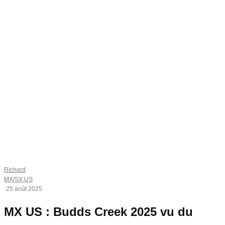
Richard
·
MX/SX US
·
25 août 2025
MX US : Budds Creek 2025 vu du