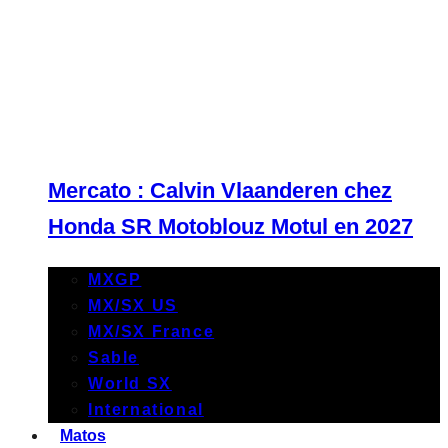
Mercato : Calvin Vlaanderen chez
Honda SR Motoblouz Motul en 2027
MXGP
MX/SX US
MX/SX France
Sable
World SX
International
Matos