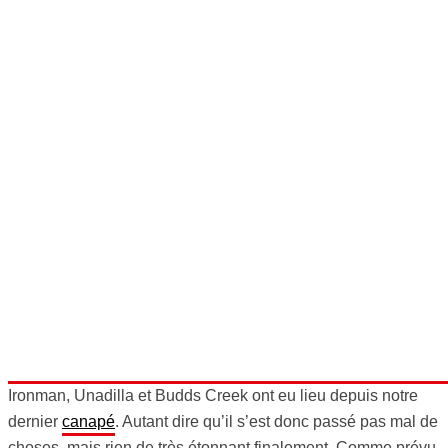
Ironman, Unadilla et Budds Creek ont eu lieu depuis notre
dernier
canapé
. Autant dire qu’il s’est donc passé pas mal de
choses, mais rien de très étonnant finalement. Comme prévu,