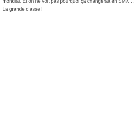
mondial. Et on ne voit pas pourquoi ça changerait en SMX…
La grande classe !