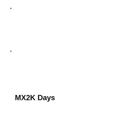
S’abonner au magazine
La boutique MX2K
Le groupe CROSSMEN
MX2K Days
MX2K Days