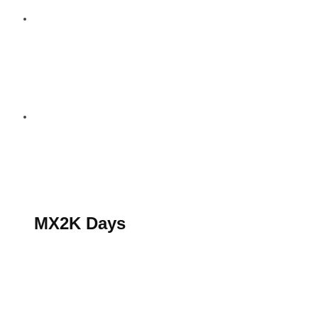
S’abonner au magazine
La boutique MX2K
Le groupe CROSSMEN
MX2K Days
MX2K Days