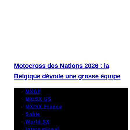
Motocross des Nations 2026 : la
Belgique dévoile une grosse équipe
MXGP
MX/SX US
MX/SX France
Sable
World SX
International