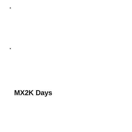
S’abonner au magazine
La boutique MX2K
Le groupe CROSSMEN
MX2K Days
MX2K Days