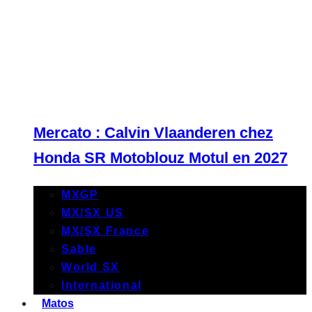
Mercato : Calvin Vlaanderen chez
Honda SR Motoblouz Motul en 2027
MXGP
MX/SX US
MX/SX France
Sable
World SX
International
Matos