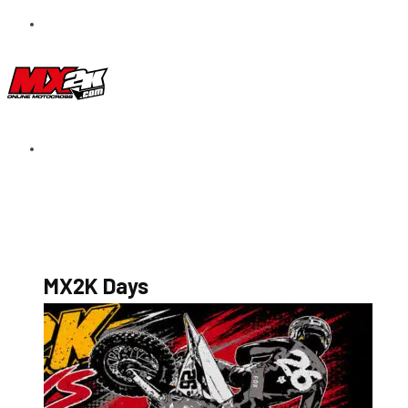
S’abonner au magazine
La boutique MX2K
Le groupe CROSSMEN
MX2K Days
MX2K Days