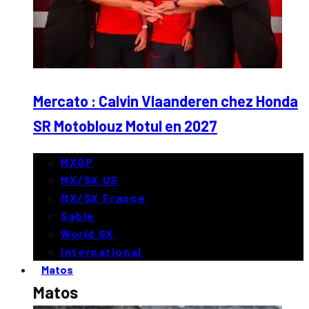
Mercato : Calvin Vlaanderen chez Honda
SR Motoblouz Motul en 2027
MXGP
MX/SX US
MX/SX France
Sable
World SX
International
Matos
Matos