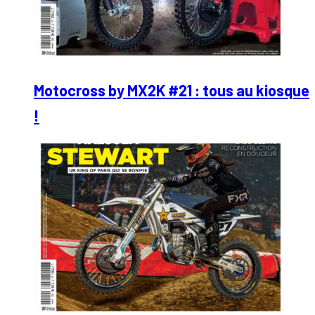
Motocross by MX2K #21 : tous au kiosque
!