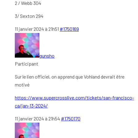
2 / Webb 304
3/ Sexton 294
11 janvier 2024 à 21h51
#1750169
gunsho
Participant
Sur le lien officiel, on apprend que Vohland devrait être
motivé
https://www.supercrosslive.com/tickets/san-francisco-
ca/jan-13-2024/
11 janvier 2024 à 21h54
#1750170