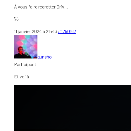
À vous faire regretter Driv…
🤣
11 janvier 2024 à 21h43
#1750167
gunsho
Participant
Et voilà