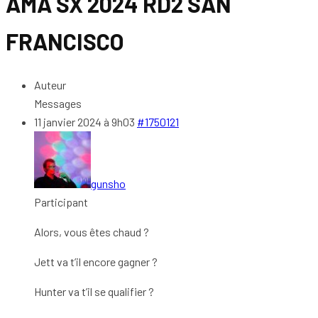
AMA SX 2024 RD2 SAN
FRANCISCO
Auteur
Messages
11 janvier 2024 à 9h03
#1750121
gunsho
Participant
Alors, vous êtes chaud ?
Jett va t’il encore gagner ?
Hunter va t’il se qualifier ?