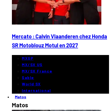
Mercato : Calvin Vlaanderen chez Honda
SR Motoblouz Motul en 2027
MXGP
MX/SX US
MX/SX France
Sable
World SX
International
Matos
Matos