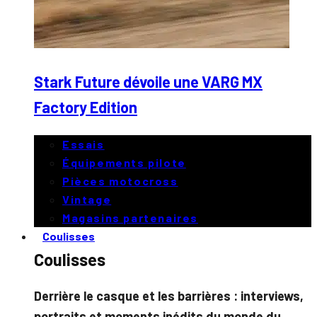
Stark Future dévoile une VARG MX
Factory Edition
Essais
Équipements pilote
Pièces motocross
Vintage
Magasins partenaires
Coulisses
Coulisses
Derrière le casque et les barrières : interviews,
portraits et moments inédits du monde du