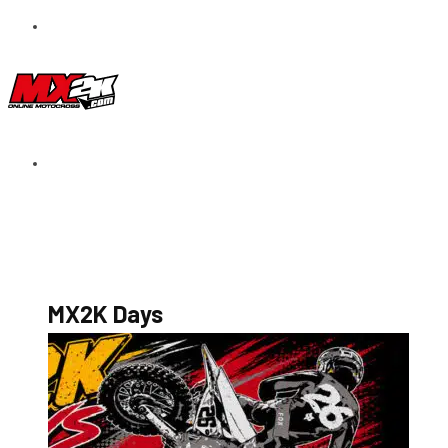
S’abonner au magazine
La boutique MX2K
Le groupe CROSSMEN
MX2K Days
MX2K Days