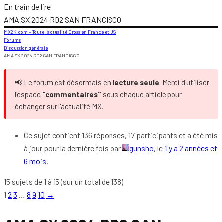
En train de lire
AMA SX 2024 RD2 SAN FRANCISCO
MX2K.com – Toute l’actualité Cross en France et US
Forums
Discussion générale
AMA SX 2024 RD2 SAN FRANCISCO
📢 Le forum est désormais en
lecture seule
. Merci d'utiliser
l'espace
"commentaires"
sous chaque article pour
échanger sur l'actualité MX.
Ce sujet contient 136 réponses, 17 participants et a été mis
à jour pour la dernière fois par
gunsho
, le
il y a 2 années et
6 mois
.
15 sujets de 1 à 15 (sur un total de 138)
1
2
3
…
8
9
10
→