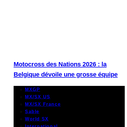
Motocross des Nations 2026 : la
Belgique dévoile une grosse équipe
MXGP
MX/SX US
MX/SX France
Sable
World SX
International