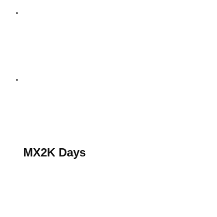
S’abonner au magazine
La boutique MX2K
Le groupe CROSSMEN
MX2K Days
MX2K Days