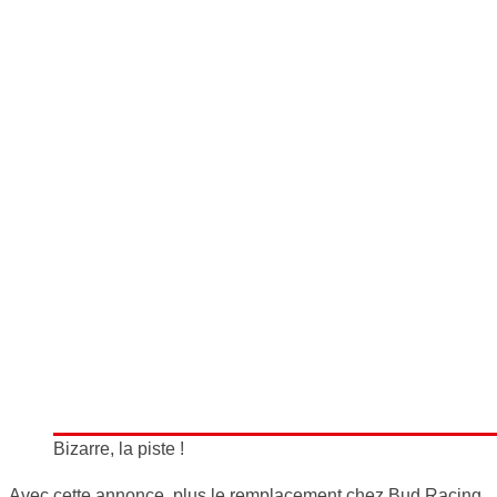
Bizarre, la piste !
Avec cette annonce, plus le remplacement chez Bud Racing