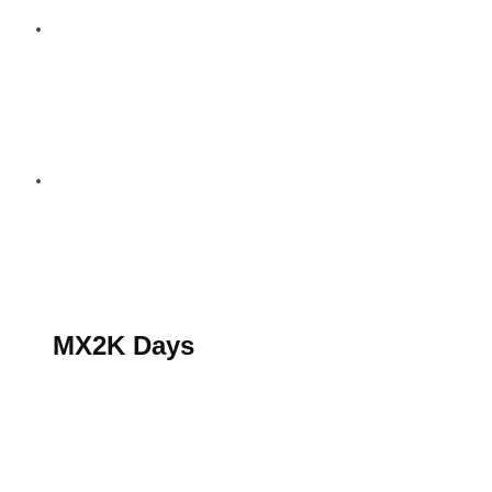
S’abonner au magazine
La boutique MX2K
Le groupe CROSSMEN
MX2K Days
MX2K Days