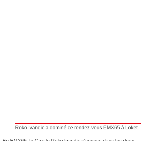
Roko Ivandic a dominé ce rendez-vous EMX65 à Loket.
En EMX65, le Croate Roko Ivandic s’impose dans les deux