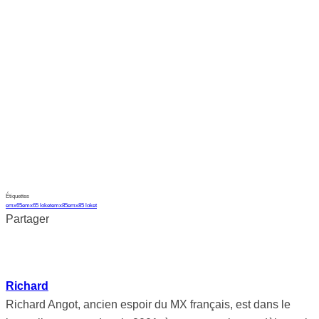
Étiquettes
emx65
emx65 loket
emx85
emx85 loket
Partager
Richard
Richard Angot, ancien espoir du MX français, est dans le