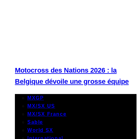
Motocross des Nations 2026 : la
Belgique dévoile une grosse équipe
MXGP
MX/SX US
MX/SX France
Sable
World SX
International