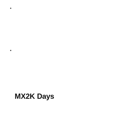
S’abonner au magazine
La boutique MX2K
Le groupe CROSSMEN
MX2K Days
MX2K Days