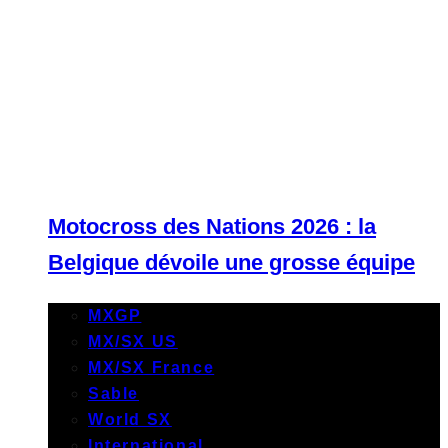
Motocross des Nations 2026 : la
Belgique dévoile une grosse équipe
MXGP
MX/SX US
MX/SX France
Sable
World SX
International