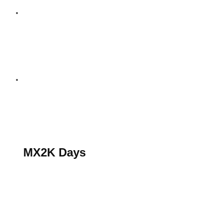
S’abonner au magazine
La boutique MX2K
Le groupe CROSSMEN
MX2K Days
MX2K Days