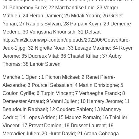
21 Bonnemoy Brice; 22 Marchandise Loïc; 23 Verger
Mathieu; 24 Heron Damien; 25 Midali Yoann; 26 Grelet
Yohan; 27 Raulois Sylvain; 28 Parpaix Kevin; 29 Demeure
Mederic; 30 Vongsana Khounsith; 31 Delsart
https://mx2k.com/wp-content/uploads/2022/06/Couverture-
Jeux-1.jpg; 32 Nigrette Noan; 33 Lesage Maxime; 34 Royer
Jerome; 35 Ducreux Vital; 36 Chastel Killian; 37 Aubry
Thomas; 38 Lenoir Steven
Manche 1 Open : 1 Pichon Mickaël; 2 Renet Pierre-
Alexandre; 3 Pourcel Sebastien; 4 Martin Christophe; 5
Coulon Cyrille; 6 Turpin Vincent; 7 Verhaeghe Franck; 8
Demeester Arnaud; 9 Vanni Julien; 10 Hemery Jerome; 11
Beaudouin Raphael; 12 Couderc Fabien; 13 Mannevy
Cedric; 14 Lopes Adrien; 15 Maurez Romain; 16 Thiollier
Vincent; 17 Prevot Damien; 18 Brusset Laurent; 19
Mercadier Julien; 20 Hurot David; 21 Arana Cobeaga