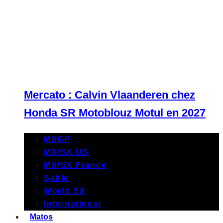
Mercato : Calvin Vlaanderen chez
Honda SR Motoblouz Motul en 2027
MXGP
MX/SX US
MX/SX France
Sable
World SX
International
Matos