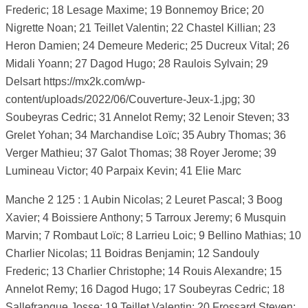
Frederic; 18 Lesage Maxime; 19 Bonnemoy Brice; 20
Nigrette Noan; 21 Teillet Valentin; 22 Chastel Killian; 23
Heron Damien; 24 Demeure Mederic; 25 Ducreux Vital; 26
Midali Yoann; 27 Dagod Hugo; 28 Raulois Sylvain; 29
Delsart https://mx2k.com/wp-
content/uploads/2022/06/Couverture-Jeux-1.jpg; 30
Soubeyras Cedric; 31 Annelot Remy; 32 Lenoir Steven; 33
Grelet Yohan; 34 Marchandise Loïc; 35 Aubry Thomas; 36
Verger Mathieu; 37 Galot Thomas; 38 Royer Jerome; 39
Lumineau Victor; 40 Parpaix Kevin; 41 Elie Marc
Manche 2 125 : 1 Aubin Nicolas; 2 Leuret Pascal; 3 Boog
Xavier; 4 Boissiere Anthony; 5 Tarroux Jeremy; 6 Musquin
Marvin; 7 Rombaut Loïc; 8 Larrieu Loic; 9 Bellino Mathias; 10
Charlier Nicolas; 11 Boidras Benjamin; 12 Sandouly
Frederic; 13 Charlier Christophe; 14 Rouis Alexandre; 15
Annelot Remy; 16 Dagod Hugo; 17 Soubeyras Cedric; 18
Sallefranque Josse; 19 Teillet Valentin; 20 Frossard Steven;