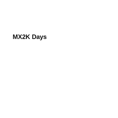
S’abonner au magazine
La boutique MX2K
Le groupe CROSSMEN
MX2K Days
MX2K Days
MX2K Days 2026 : Le rendez-vous motocross à ne p