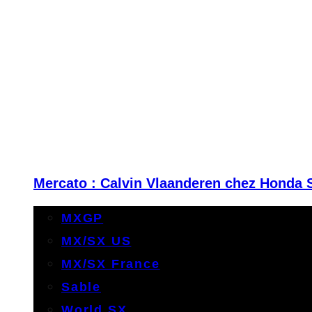
Mercato : Calvin Vlaanderen chez Honda 
MXGP
MX/SX US
MX/SX France
Sable
World SX