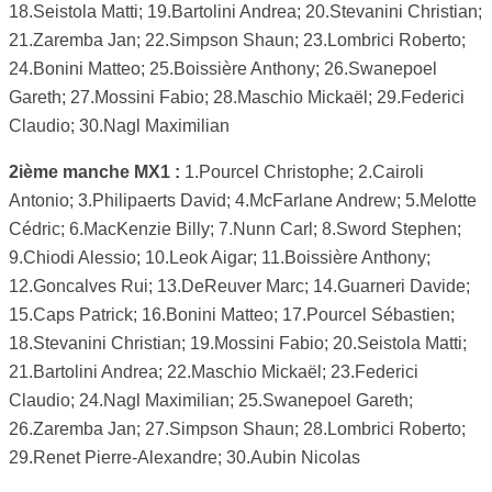
18.Seistola Matti; 19.Bartolini Andrea; 20.Stevanini Christian;
21.Zaremba Jan; 22.Simpson Shaun; 23.Lombrici Roberto;
24.Bonini Matteo; 25.Boissière Anthony; 26.Swanepoel
Gareth; 27.Mossini Fabio; 28.Maschio Mickaël; 29.Federici
Claudio; 30.Nagl Maximilian
2ième manche MX1 :
1.Pourcel Christophe; 2.Cairoli
Antonio; 3.Philipaerts David; 4.McFarlane Andrew; 5.Melotte
Cédric; 6.MacKenzie Billy; 7.Nunn Carl; 8.Sword Stephen;
9.Chiodi Alessio; 10.Leok Aigar; 11.Boissière Anthony;
12.Goncalves Rui; 13.DeReuver Marc; 14.Guarneri Davide;
15.Caps Patrick; 16.Bonini Matteo; 17.Pourcel Sébastien;
18.Stevanini Christian; 19.Mossini Fabio; 20.Seistola Matti;
21.Bartolini Andrea; 22.Maschio Mickaël; 23.Federici
Claudio; 24.Nagl Maximilian; 25.Swanepoel Gareth;
26.Zaremba Jan; 27.Simpson Shaun; 28.Lombrici Roberto;
29.Renet Pierre-Alexandre; 30.Aubin Nicolas