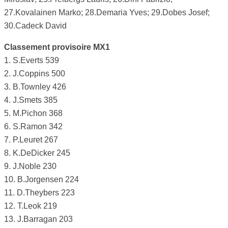
27.Kovalainen Marko; 28.Demaria Yves; 29.Dobes Josef;
30.Cadeck David
Classement provisoire MX1
1. S.Everts 539
2. J.Coppins 500
3. B.Townley 426
4. J.Smets 385
5. M.Pichon 368
6. S.Ramon 342
7. P.Leuret 267
8. K.DeDicker 245
9. J.Noble 230
10. B.Jorgensen 224
11. D.Theybers 223
12. T.Leok 219
13. J.Barragan 203