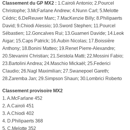
Classement du GP MX2 :
1.Cairoli Antonio; 2.Pourcel
Christophe; 3.McFarlane Andrew; 4.Nunn Carl; 5.Melotte
Cédric; 6.DeReuver Marc; 7.MacKenzie Billy; 8.Philipaerts
David; 9.Chiodi Alessio; 10.Sword Stephen; 11.Pourcel
Sébastien; 12.Goncalves Rui; 13.Guarneri Davide; 14.Leok
Aigar; 15.Caps Patrick; 16.Aubin Nicolas; 17.Boissière
Anthony; 18.Bonini Matteo; 19.Renet Pierre-Alexandre;
20.Stevanini Christian; 21.Seistola Matti; 22.Mossini Fabio;
23.Bartolini Andrea; 24.Maschio Mickaël; 25.Federici
Claudio; 26.Nagl Maximilian; 27.Swanepoel Gareth;
28.Zaremba Jan; 29.Simpson Shaun; 30.Lombrici Roberto
Classement provisoire MX2
1. A.McFarlane 452
2. A.Cairoli 451
3. A.Chiodi 402
4. D.Philipaerts 368
5. C.Melotte 352