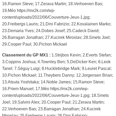
16.Ramon Steve; 17.Zerava Martin; 18.Verhoeven Bas;
19.Méo https://mx2k.com/wp-
content/uploads/2022/06/Couverture-Jeux-1.jpg;
20.Freibergs Lauris; 21.Dini Fabrizio; 22.Kovalainen Marko;
23.Demaria Yves; 24.Dobes Josef; 25.Cadeck David;
26.Barragan Jonathan; 27.Kucirek Miroslav; 28.Smets Joel;
29.Cooper Paul; 30.Pichon Mickael
Classement du GP MX1 :
1.Strijbos Kevin; 2.Everts Stefan;
3.Coppins Joshua; 4.Townley Ben; 5.DeDicker Ken; 6.Leok
Tanel; 7.Séguy Luigi; 8.Hucklebridge Mark; 9.Leuret Pascal;
10.Pichon Mickael; 11.Theybers Danny; 12.Jorgensen Brian;
13.Atsuta Yoshitaka; 14.Noble James; 15.Ramon Steve;
16.Priem Manuel; 17.Méo https://mx2k.com/wp-
content/uploads/2022/06/Couverture-Jeux-1.jpg; 18.Smets
Joel; 19.Salvini Alex; 20.Cooper Paul; 21.Zerava Martin;
22.Verhoeven Bas; 23.Barragan Jonathan; 24.Kucirek
Miroslav; 25.Freibergs Lauris; 26.Dini Fabrizio;