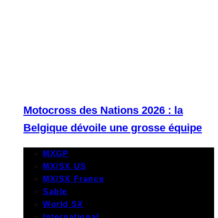
Motocross des Nations 2026 : la
Belgique dévoile une grosse équipe
MXGP
MX/SX US
MX/SX France
Sable
World SX
International