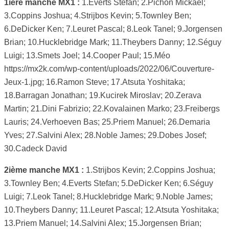
1ière manche MX1 :
1.Everts Stefan; 2.Pichon Mickael;
3.Coppins Joshua; 4.Strijbos Kevin; 5.Townley Ben;
6.DeDicker Ken; 7.Leuret Pascal; 8.Leok Tanel; 9.Jorgensen
Brian; 10.Hucklebridge Mark; 11.Theybers Danny; 12.Séguy
Luigi; 13.Smets Joel; 14.Cooper Paul; 15.Méo
https://mx2k.com/wp-content/uploads/2022/06/Couverture-
Jeux-1.jpg; 16.Ramon Steve; 17.Atsuta Yoshitaka;
18.Barragan Jonathan; 19.Kucirek Miroslav; 20.Zerava
Martin; 21.Dini Fabrizio; 22.Kovalainen Marko; 23.Freibergs
Lauris; 24.Verhoeven Bas; 25.Priem Manuel; 26.Demaria
Yves; 27.Salvini Alex; 28.Noble James; 29.Dobes Josef;
30.Cadeck David
2ième manche MX1 :
1.Strijbos Kevin; 2.Coppins Joshua;
3.Townley Ben; 4.Everts Stefan; 5.DeDicker Ken; 6.Séguy
Luigi; 7.Leok Tanel; 8.Hucklebridge Mark; 9.Noble James;
10.Theybers Danny; 11.Leuret Pascal; 12.Atsuta Yoshitaka;
13.Priem Manuel; 14.Salvini Alex; 15.Jorgensen Brian;