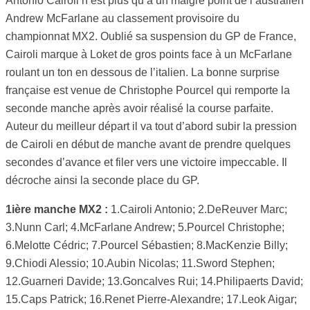
Antonio Cairoli n’est plus qu’à un maigre point de l’australien
Andrew McFarlane au classement provisoire du
championnat MX2. Oublié sa suspension du GP de France,
Cairoli marque à Loket de gros points face à un McFarlane
roulant un ton en dessous de l’italien. La bonne surprise
française est venue de Christophe Pourcel qui remporte la
seconde manche après avoir réalisé la course parfaite.
Auteur du meilleur départ il va tout d’abord subir la pression
de Cairoli en début de manche avant de prendre quelques
secondes d’avance et filer vers une victoire impeccable. Il
décroche ainsi la seconde place du GP.
1ière manche MX2 :
1.Cairoli Antonio; 2.DeReuver Marc;
3.Nunn Carl; 4.McFarlane Andrew; 5.Pourcel Christophe;
6.Melotte Cédric; 7.Pourcel Sébastien; 8.MacKenzie Billy;
9.Chiodi Alessio; 10.Aubin Nicolas; 11.Sword Stephen;
12.Guarneri Davide; 13.Goncalves Rui; 14.Philipaerts David;
15.Caps Patrick; 16.Renet Pierre-Alexandre; 17.Leok Aigar;