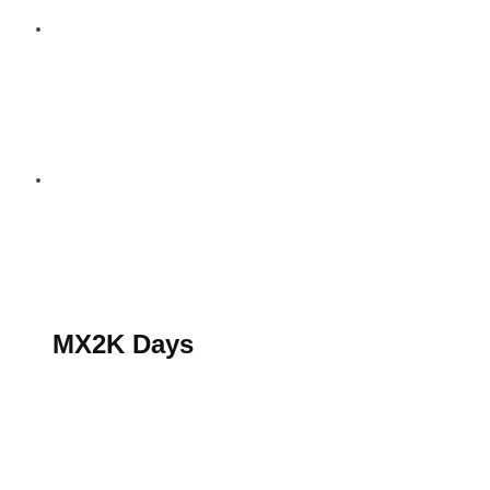
S’abonner au magazine
La boutique MX2K
Le groupe CROSSMEN
MX2K Days
MX2K Days