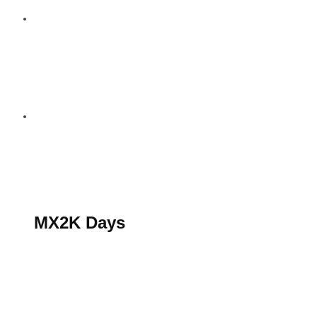
S’abonner au magazine
La boutique MX2K
Le groupe CROSSMEN
MX2K Days
MX2K Days