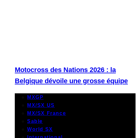
Motocross des Nations 2026 : la
Belgique dévoile une grosse équipe
MXGP
MX/SX US
MX/SX France
Sable
World SX
International