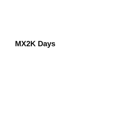
S’abonner au magazine
La boutique MX2K
Le groupe CROSSMEN
MX2K Days
MX2K Days
MX2K Days 2026 : rendez-vous à Is-sur-Tille pour la t