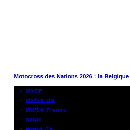
Motocross des Nations 2026 : la Belgique
MXGP
MX/SX US
MX/SX France
Sable
World SX