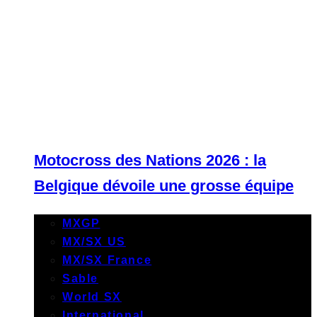
Motocross des Nations 2026 : la
Belgique dévoile une grosse équipe
MXGP
MX/SX US
MX/SX France
Sable
World SX
International