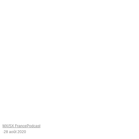
MX/SX France
Podcast
·
28 août 2020