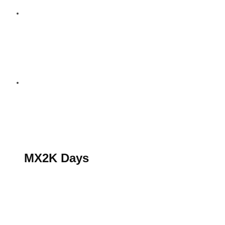
S’abonner au magazine
La boutique MX2K
Le groupe CROSSMEN
MX2K Days
MX2K Days