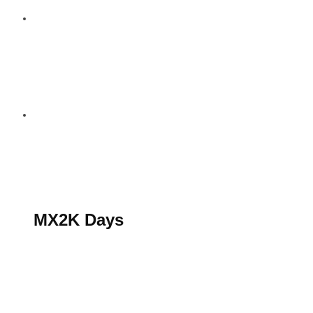
S’abonner au magazine
La boutique MX2K
Le groupe CROSSMEN
MX2K Days
MX2K Days