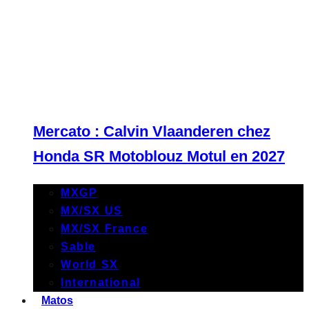
Mercato : Calvin Vlaanderen chez
Honda SR Motoblouz Motul en 2027
MXGP
MX/SX US
MX/SX France
Sable
World SX
International
Matos