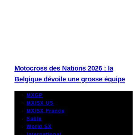
Motocross des Nations 2026 : la
Belgique dévoile une grosse équipe
MXGP
MX/SX US
MX/SX France
Sable
World SX
International