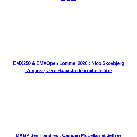
EMX250 & EMXOpen Lommel 2026 : Nico Skovbjerg
s’impose, Jere Haavisto décroche le titre
MXGP des Flandres : Camden McLellan et Jeffrey