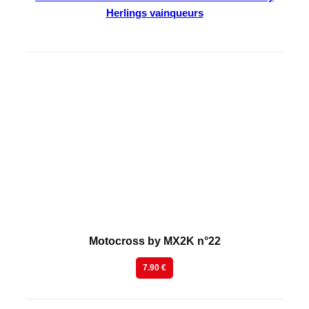
Herlings vainqueurs
En kiosque
Motocross by MX2K n°22
7.90 €