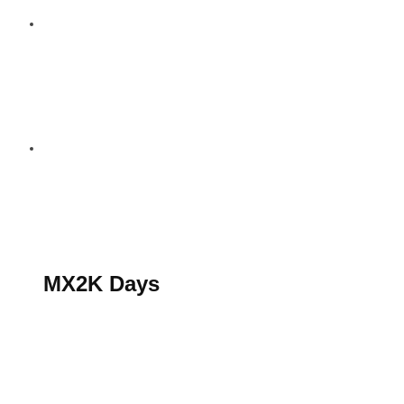
S’abonner au magazine
La boutique MX2K
Le groupe CROSSMEN
MX2K Days
MX2K Days