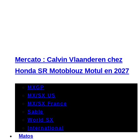
Mercato : Calvin Vlaanderen chez
Honda SR Motoblouz Motul en 2027
MXGP
MX/SX US
MX/SX France
Sable
World SX
International
Matos