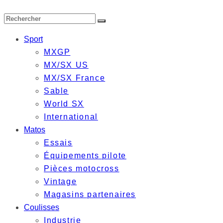
Sport
MXGP
MX/SX US
MX/SX France
Sable
World SX
International
Matos
Essais
Équipements pilote
Pièces motocross
Vintage
Magasins partenaires
Coulisses
Industrie