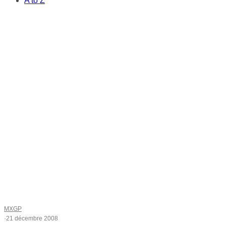
A to Z
MXGP
·
21 décembre 2008