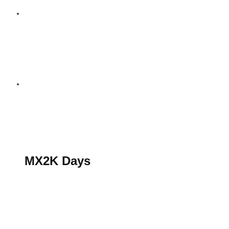
S’abonner au magazine
La boutique MX2K
Le groupe CROSSMEN
MX2K Days
MX2K Days